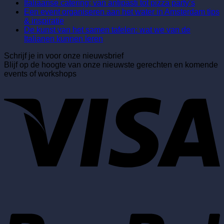
reacties
Geen
Italiaanse catering: van antipasti tot pizza party’s
op
reacties
Een event organiseren aan het water in Amsterdam tips
5
op
Geen
& inspiratie
Redenen
Italiaan
reacties
De kunst van het samen tafelen: wat we van de
op
waarom
catering
Geen
Italianen kunnen leren
Een
een
van
reacties
Schrijf je in voor onze nieuwsbrief
event
kookworkshop
op
antipasti
Blijf op de hoogte van onze nieuwste gerechten en komende
organiseren
het
De
tot
events of workshops
aan
perfecte
kunst
pizza
V
het
bedrijfsuitje
van
party’s
water
is
het
in
samen
Amsterdam
tafelen:
tips
wat
&
we
inspiratie
van
de
Italianen
kunnen
leren
P